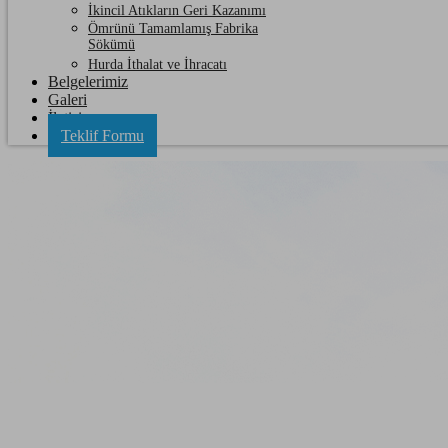
İkincil Atıkların Geri Kazanımı
Ömrünü Tamamlamış Fabrika
Sökümü
Hurda İthalat ve İhracatı
Belgelerimiz
Galeri
İletişim
Teklif Formu
Şarköy Çorlu Hurda Bakır