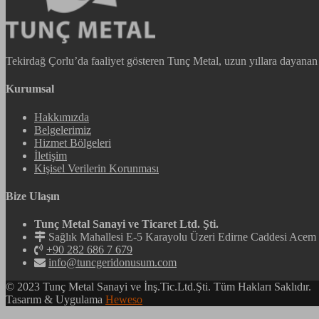
Tekirdağ Çorlu’da faaliyet gösteren Tunç Metal, uzun yıllara dayanan bi
Kurumsal
Hakkımızda
Belgelerimiz
Hizmet Bölgeleri
İletişim
Kişisel Verilerin Korunması
Bize Ulaşın
Tunç Metal Sanayi ve Ticaret Ltd. Şti.
Sağlık Mahallesi E-5 Karayolu Üzeri Edirne Caddesi Ac
+90 282 686 7 679
info@tuncgeridonusum.com
© 2023 Tunç Metal Sanayi ve İnş.Tic.Ltd.Şti. Tüm Hakları Saklıdır.
Tasarım & Uygulama
Heweso