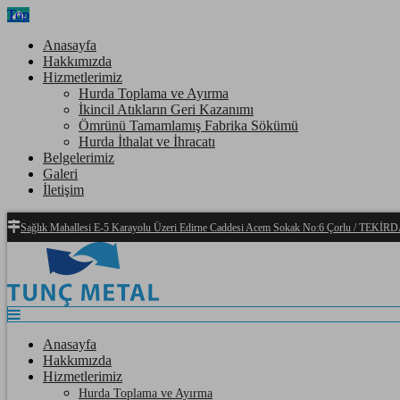
Top
Anasayfa
Hakkımızda
Hizmetlerimiz
Hurda Toplama ve Ayırma
İkincil Atıkların Geri Kazanımı
Ömrünü Tamamlamış Fabrika Sökümü
Hurda İthalat ve İhracatı
Belgelerimiz
Galeri
İletişim
Sağlık Mahallesi E-5 Karayolu Üzeri Edirne Caddesi Acem Sokak No:6 Çorlu / TEKİ
Anasayfa
Hakkımızda
Hizmetlerimiz
Hurda Toplama ve Ayırma