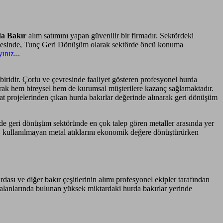
da Bakır
alım satımını yapan güvenilir bir firmadır. Sektördeki
ayesinde, Tunç Geri Dönüşüm olarak sektörde öncü konuma
yınız...
iridir. Çorlu ve çevresinde faaliyet gösteren profesyonel hurda
alarak hem bireysel hem de kurumsal müşterilere kazanç sağlamaktadır.
şaat projelerinden çıkan hurda bakırlar değerinde alınarak geri dönüşüm
inde geri dönüşüm sektöründe en çok talep gören metaller arasında yer
er, kullanılmayan metal atıklarını ekonomik değere dönüştürürken
dası ve diğer bakır çeşitlerinin alımı profesyonel ekipler tarafından
ye alanlarında bulunan yüksek miktardaki hurda bakırlar yerinde