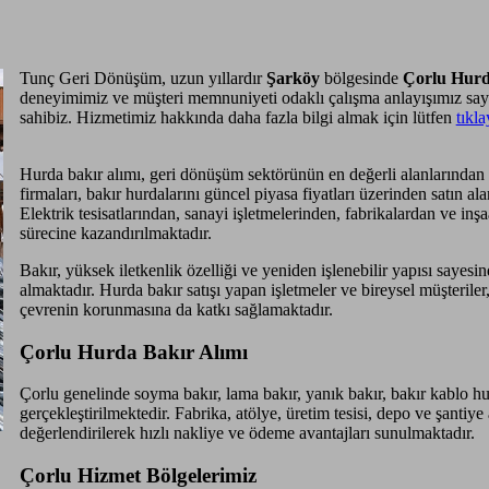
Tunç Geri Dönüşüm, uzun yıllardır
Şarköy
bölgesinde
Çorlu Hur
deneyimimiz ve müşteri memnuniyeti odaklı çalışma anlayışımız s
sahibiz. Hizmetimiz hakkında daha fazla bilgi almak için lütfen
tıkla
Hurda bakır alımı, geri dönüşüm sektörünün en değerli alanlarından b
firmaları, bakır hurdalarını güncel piyasa fiyatları üzerinden satın 
Elektrik tesisatlarından, sanayi işletmelerinden, fabrikalardan ve in
sürecine kazandırılmaktadır.
Bakır, yüksek iletkenlik özelliği ve yeniden işlenebilir yapısı sayes
almaktadır. Hurda bakır satışı yapan işletmeler ve bireysel müşteril
çevrenin korunmasına da katkı sağlamaktadır.
Çorlu Hurda Bakır Alımı
Çorlu genelinde soyma bakır, lama bakır, yanık bakır, bakır kablo hur
gerçekleştirilmektedir. Fabrika, atölye, üretim tesisi, depo ve şanti
değerlendirilerek hızlı nakliye ve ödeme avantajları sunulmaktadır.
Çorlu Hizmet Bölgelerimiz