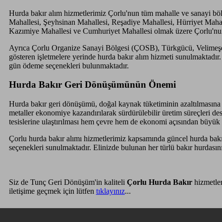
Hurda bakır alım hizmetlerimiz Çorlu'nun tüm mahalle ve sanayi böl
Mahallesi, Şeyhsinan Mahallesi, Reşadiye Mahallesi, Hürriyet Mahal
Kazımiye Mahallesi ve Cumhuriyet Mahallesi olmak üzere Çorlu'nun 
Ayrıca Çorlu Organize Sanayi Bölgesi (ÇOSB), Türkgücü, Velimeşe, 
gösteren işletmelere yerinde hurda bakır alım hizmeti sunulmaktadır. 
gün ödeme seçenekleri bulunmaktadır.
Hurda Bakır Geri Dönüşümünün Önemi
Hurda bakır geri dönüşümü, doğal kaynak tüketiminin azaltılmasına ve
metaller ekonomiye kazandırılarak sürdürülebilir üretim süreçleri de
tesislerine ulaştırılması hem çevre hem de ekonomi açısından büyük
Çorlu hurda bakır alımı hizmetlerimiz kapsamında güncel hurda bakır 
seçenekleri sunulmaktadır. Elinizde bulunan her türlü bakır hurdasını
Siz de Tunç Geri Dönüşüm'in kaliteli
Çorlu Hurda Bakır
hizmetler
iletişime geçmek için lütfen
tıklayınız
...