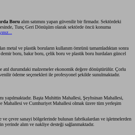
urda Boru
alım satımını yapan güvenilir bir firmadır. Sektördeki
ayesinde, Tunç Geri Dönüşüm olarak sektörde öncü konuma
yınız...
anılan metal ve plastik boruların kullanım ömrünü tamamladıktan sonra
demir boru, bakır boru, çelik boru ve plastik boru hurdaları güncel
e atıl durumdaki malzemeler ekonomik değere dönüştürülür. Çorlu
venilir ödeme seçenekleri ile profesyonel şekilde sunulmaktadır.
mı yapılmaktadır. Başta Muhittin Mahallesi, Şeyhsinan Mahallesi,
iye Mahallesi ve Cumhuriyet Mahallesi olmak üzere tüm yerleşim
e çevre sanayi bölgelerinde bulunan fabrikalardan ve işletmelerden
çin yerinde alım ve nakliye desteği sağlanmaktadır.