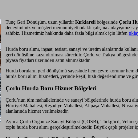
Tunç Geri Dönüşüm, uzun yıllardır
Kırklareli
bölgesinde
Çorlu H
deneyimimiz ve müşteri memnuniyeti odaklı çalışma anlayışımız s
sahibiz. Hizmetimiz hakkında daha fazla bilgi almak için lütfen
tıkla
Hurda boru alımı, inşaat, tesisat, sanayi ve üretim alanlarında kull
geri dönüşüme kazandırılması sürecidir. Çorlu ve Trakya bölgesinde 
piyasa fiyatları üzerinden satın alınmaktadır.
Hurda boruların geri dönüşümü sayesinde hem çevre korunur hem d
hurda boru alımı hizmetleri, yerinde keşif, hızlı değerlendirme ve gü
Çorlu Hurda Boru Hizmet Bölgeleri
Çorlu’nun tüm mahallelerinde ve sanayi bölgelerinde hurda boru alı
Hürriyet Mahallesi, Reşadiye Mahallesi, Alipaşa Mahallesi, Nusrat
alanlarında hizmet verilmektedir.
Ayrıca Çorlu Organize Sanayi Bölgesi (ÇOSB), Türkgücü, Velimeşe v
toplu hurda boru alımı gerçekleştirilmektedir. Büyük çaplı projeler i