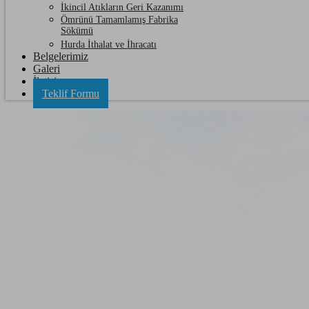
İkincil Atıkların Geri Kazanımı
Ömrünü Tamamlamış Fabrika
Sökümü
Hurda İthalat ve İhracatı
Belgelerimiz
Galeri
İletişim
Teklif Formu
Kırklareli Çorlu Hurda Boru