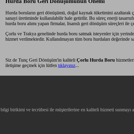
Hurda Boru Geri Dönüşümünün Önemi
Hurda boruların geri dönüşümü, doğal kaynak tüketimini azaltarak çev
sanayi üretiminde kullanılabilir hale getirilir. Bu süreç enerji tasa
hurda boru alımı yapan firmalar, lisanslı geri dönüşüm süreçleri ile 
Çorlu ve Trakya genelinde hurda boru satmak isteyenler için yerinde 
hizmet verilmektedir. Kullanılmayan tüm boru hurdaları değerinde s
Siz de Tunç Geri Dönüşüm'in kaliteli
Çorlu Hurda Boru
hizmetler
iletişime geçmek için lütfen
tıklayınız
...
lgi birikimi ve tecrübesi ile müşterilerine en kaliteli hizmeti sunmayı a