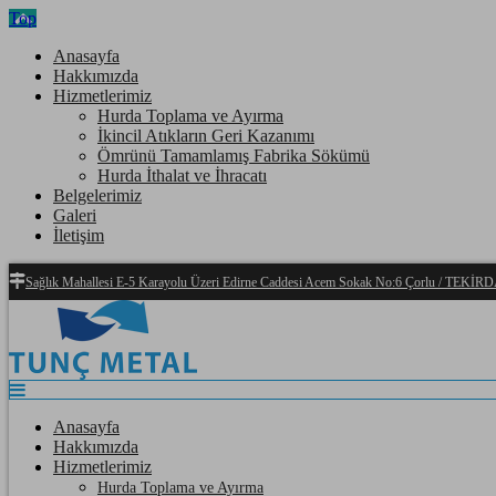
Top
Anasayfa
Hakkımızda
Hizmetlerimiz
Hurda Toplama ve Ayırma
İkincil Atıkların Geri Kazanımı
Ömrünü Tamamlamış Fabrika Sökümü
Hurda İthalat ve İhracatı
Belgelerimiz
Galeri
İletişim
Sağlık Mahallesi E-5 Karayolu Üzeri Edirne Caddesi Acem Sokak No:6 Çorlu / TEKİ
Anasayfa
Hakkımızda
Hizmetlerimiz
Hurda Toplama ve Ayırma