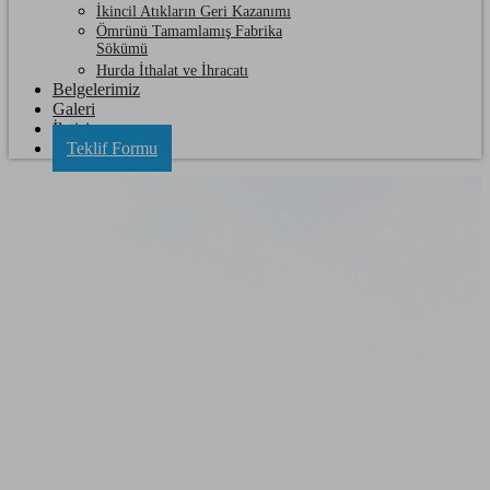
İkincil Atıkların Geri Kazanımı
Ömrünü Tamamlamış Fabrika
Sökümü
Hurda İthalat ve İhracatı
Belgelerimiz
Galeri
İletişim
Teklif Formu
Hayrabolu Çorlu Hurda Boru