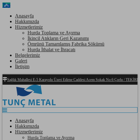
Top
Anasayfa
Hakkımızda
Hizmetlerimiz
Hurda Toplama ve Ayırma
İkincil Atıkların Geri Kazanımı
Ömrünü Tamamlamış Fabrika Sökümü
Hurda İthalat ve İhracatı
Belgelerimiz
Galeri
İletişim
Sağlık Mahallesi E-5 Karayolu Üzeri Edirne Caddesi Acem Sokak No:6 Çorlu / TEKİ
Anasayfa
Hakkımızda
Hizmetlerimiz
Hurda Toplama ve Ayırma