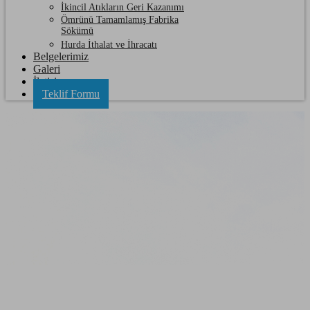
İkincil Atıkların Geri Kazanımı
Ömrünü Tamamlamış Fabrika
Sökümü
Hurda İthalat ve İhracatı
Belgelerimiz
Galeri
İletişim
Teklif Formu
Ergene Hurda Sarı