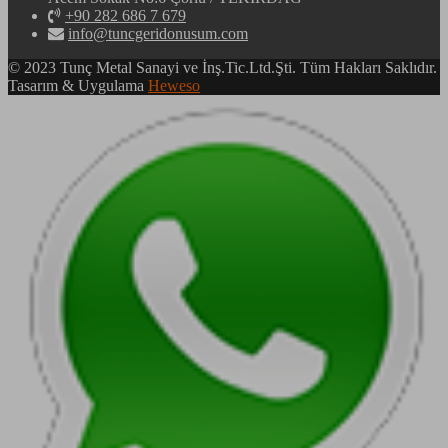
+90 282 686 7 679
info@tuncgeridonusum.com
© 2023 Tunç Metal Sanayi ve İnş.Tic.Ltd.Şti. Tüm Hakları Saklıdır.
Tasarım & Uygulama
Heweso