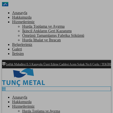
Top
Anasayfa
Hakkımızda
Hizmetlerimiz
Hurda Toplama ve Ayırma
İkincil Atıkların Geri Kazanımı
Ömrünü Tamamlamış Fabrika Sökümü
Hurda İthalat ve İhracatı
Belgelerimiz
Galeri
İletişim
Sağlık Mahallesi E-5 Karayolu Üzeri Edirne Caddesi Acem Sokak No:6 Çorlu / TEKİ
Anasayfa
Hakkımızda
Hizmetlerimiz
Hurda Toplama ve Ayırma