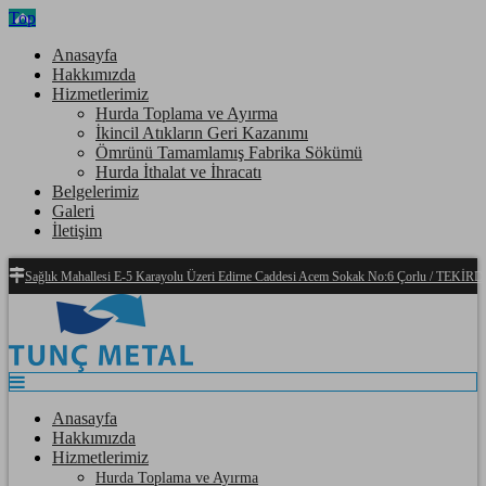
Top
Anasayfa
Hakkımızda
Hizmetlerimiz
Hurda Toplama ve Ayırma
İkincil Atıkların Geri Kazanımı
Ömrünü Tamamlamış Fabrika Sökümü
Hurda İthalat ve İhracatı
Belgelerimiz
Galeri
İletişim
Sağlık Mahallesi E-5 Karayolu Üzeri Edirne Caddesi Acem Sokak No:6 Çorlu / TEKİ
Anasayfa
Hakkımızda
Hizmetlerimiz
Hurda Toplama ve Ayırma