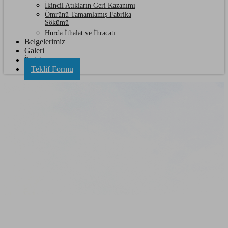
İkincil Atıkların Geri Kazanımı
Ömrünü Tamamlamış Fabrika
Sökümü
Hurda İthalat ve İhracatı
Belgelerimiz
Galeri
İletişim
Teklif Formu
Yenice Hurda Sarı