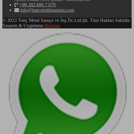
+90 282 686 7 679
info@tuncgeridonusum.com
© 2023 Tunç Metal Sanayi ve İnş.Tic.Ltd.Şti. Tüm Hakları Saklıdır.
Tasarım & Uygulama
Heweso