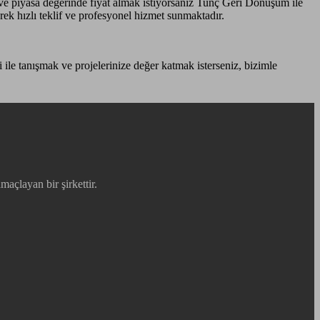
ve piyasa değerinde fiyat almak istiyorsanız Tunç Geri Dönüşüm ile
ek hızlı teklif ve profesyonel hizmet sunmaktadır.
i ile tanışmak ve projelerinize değer katmak isterseniz, bizimle
maçlayan bir şirkettir.