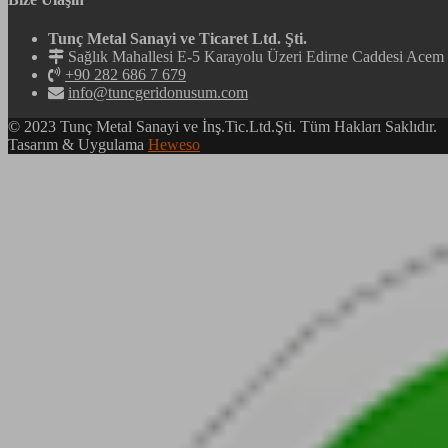
Tunç Metal Sanayi ve Ticaret Ltd. Şti.
Sağlık Mahallesi E-5 Karayolu Üzeri Edirne Caddesi Ac
+90 282 686 7 679
info@tuncgeridonusum.com
© 2023 Tunç Metal Sanayi ve İnş.Tic.Ltd.Şti. Tüm Hakları Saklıdır.
Tasarım & Uygulama
Heweso