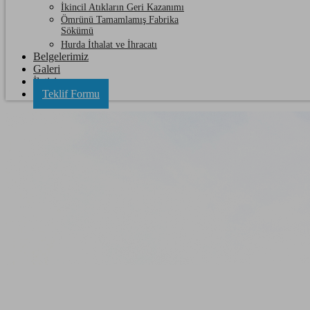
İkincil Atıkların Geri Kazanımı
Ömrünü Tamamlamış Fabrika
Sökümü
Hurda İthalat ve İhracatı
Belgelerimiz
Galeri
İletişim
Teklif Formu
Çerkezköy Hurda Alüminyum