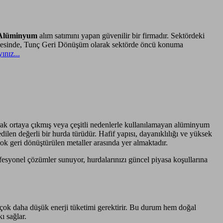
Alüminyum
alım satımını yapan güvenilir bir firmadır. Sektördeki
ayesinde, Tunç Geri Dönüşüm olarak sektörde öncü konuma
yınız...
k ortaya çıkmış veya çeşitli nedenlerle kullanılamayan alüminyum
ilen değerli bir hurda türüdür. Hafif yapısı, dayanıklılığı ve yüksek
k geri dönüştürülen metaller arasında yer almaktadır.
syonel çözümler sunuyor, hurdalarınızı güncel piyasa koşullarına
ok daha düşük enerji tüketimi gerektirir. Bu durum hem doğal
ı sağlar.