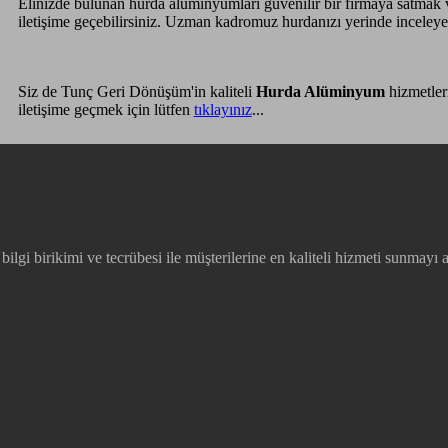
Elinizde bulunan hurda alüminyumları güvenilir bir firmaya satmak 
iletişime geçebilirsiniz. Uzman kadromuz hurdanızı yerinde inceleyer
Siz de Tunç Geri Dönüşüm'in kaliteli
Hurda Alüminyum
hizmetler
iletişime geçmek için lütfen
tıklayınız
...
lgi birikimi ve tecrübesi ile müşterilerine en kaliteli hizmeti sunmayı a