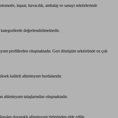
omotiv, inşaat, havacılık, ambalaj ve sanayi sektörlerinde
 kategorilerde değerlendirilmektedir.
inyum profillerden oluşmaktadır. Geri dönüşüm sektöründe en çok
üksek kaliteli alüminyum hurdalarıdır.
kan alüminyum talaşlarından oluşmaktadır.
llanılan dayanıklı alüminyum türlerinden elde edilir.