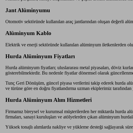
Jant Alüminyumu
Otomotiv sektöründe kullanılan araç jantlarından oluşan değerli alü
Alüminyum Kablo
Elektrik ve enerji sektöründe kullanılan alüminyum iletkenlerden ol
Hurda Alüminyum Fiyatları
Hurda alüminyum fiyatları; uluslararası metal piyasaları, döviz kurlar
gösterebilmektedir. Bu nedenle fiyatlar dönemsel olarak güncellenme
Tunç Geri Dönüşüm, güncel piyasa verilerini takip ederek hurda alü
ve türüne göre en doğru fiyatlandırma uzman ekiplerimiz tarafından 
Hurda Alüminyum Alım Hizmetleri
Firmamız bireysel ve kurumsal müşterilerden her miktarda hurda alümi
firmaları, sanayi kuruluşları ve atölyelerden çıkan alüminyum hurdala
Yüksek tonajlı alımlarda nakliye ve yükleme desteği sağlayarak sürec