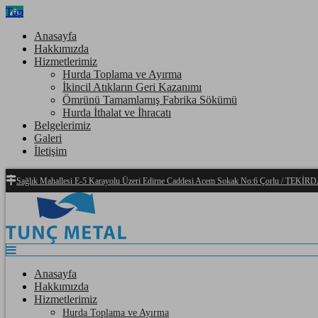
Top
Anasayfa
Hakkımızda
Hizmetlerimiz
Hurda Toplama ve Ayırma
İkincil Atıkların Geri Kazanımı
Ömrünü Tamamlamış Fabrika Sökümü
Hurda İthalat ve İhracatı
Belgelerimiz
Galeri
İletişim
Sağlık Mahallesi E-5 Karayolu Üzeri Edirne Caddesi Acem Sokak No:6 Çorlu / TEKİ
Anasayfa
Hakkımızda
Hizmetlerimiz
Hurda Toplama ve Ayırma