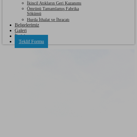
İkincil Atıkların Geri Kazanımı
Ömrünü Tamamlamış Fabrika
Sökümü
Hurda İthalat ve İhracatı
Belgelerimiz
Galeri
İletişim
Teklif Formu
Büyük Karıştıran Hurda Krom