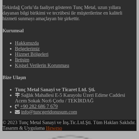
Tekirdağ Çorlu’da faaliyet gösteren Tunç Metal, uzun yıllara
dayanan bilgi birikimi ve tecrübesi ile müşterilerine en kaliteli
hizmeti sunmayı amaçlayan bir şirkettir.
Kurumsal
Hakkımızda
Belgelerimiz
Hizmet Bölgeleri
İletişim
Kişisel Verilerin Korunması
Bize Ulaşın
Tunç Metal Sanayi ve Ticaret Ltd. Şti.
Sağlık Mahallesi E-5 Karayolu Üzeri Edirne Caddesi
Acem Sokak No:6 Çorlu / TEKİRDAĞ
+90 282 686 7 679
info@tuncgeridonusum.com
© 2023 Tunç Metal Sanayi ve İnş.Tic.Ltd.Şti. Tüm Hakları Saklıdır.
Tasarım & Uygulama
Heweso