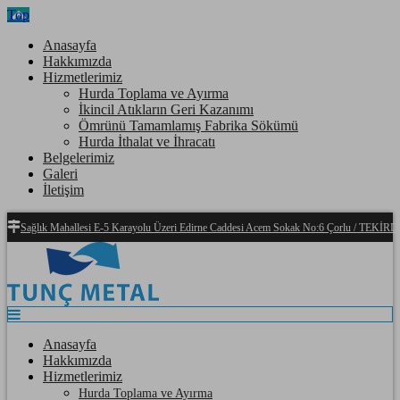
Top
Anasayfa
Hakkımızda
Hizmetlerimiz
Hurda Toplama ve Ayırma
İkincil Atıkların Geri Kazanımı
Ömrünü Tamamlamış Fabrika Sökümü
Hurda İthalat ve İhracatı
Belgelerimiz
Galeri
İletişim
Sağlık Mahallesi E-5 Karayolu Üzeri Edirne Caddesi Acem Sokak No:6 Çorlu / TEKİ
Anasayfa
Hakkımızda
Hizmetlerimiz
Hurda Toplama ve Ayırma