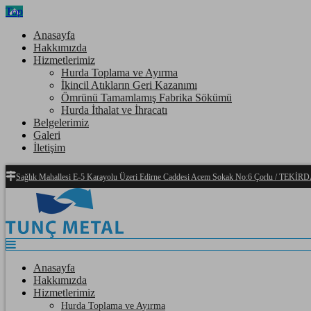
Top
Anasayfa
Hakkımızda
Hizmetlerimiz
Hurda Toplama ve Ayırma
İkincil Atıkların Geri Kazanımı
Ömrünü Tamamlamış Fabrika Sökümü
Hurda İthalat ve İhracatı
Belgelerimiz
Galeri
İletişim
Sağlık Mahallesi E-5 Karayolu Üzeri Edirne Caddesi Acem Sokak No:6 Çorlu / TEKİ
Anasayfa
Hakkımızda
Hizmetlerimiz
Hurda Toplama ve Ayırma