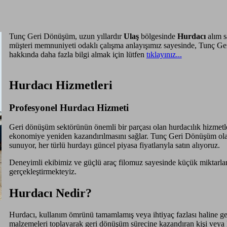
Tunç Geri Dönüşüm, uzun yıllardır
Ulaş
bölgesinde
Hurdacı
alım s
müşteri memnuniyeti odaklı çalışma anlayışımız sayesinde, Tunç G
hakkında daha fazla bilgi almak için lütfen
tıklayınız...
Hurdacı Hizmetleri
Profesyonel Hurdacı Hizmeti
Geri dönüşüm sektörünün önemli bir parçası olan hurdacılık hizmetle
ekonomiye yeniden kazandırılmasını sağlar. Tunç Geri Dönüşüm olar
sunuyor, her türlü hurdayı güncel piyasa fiyatlarıyla satın alıyoruz.
Deneyimli ekibimiz ve güçlü araç filomuz sayesinde küçük miktarlar
gerçekleştirmekteyiz.
Hurdacı Nedir?
Hurdacı, kullanım ömrünü tamamlamış veya ihtiyaç fazlası haline gelmi
malzemeleri toplayarak geri dönüşüm sürecine kazandıran kişi veya k