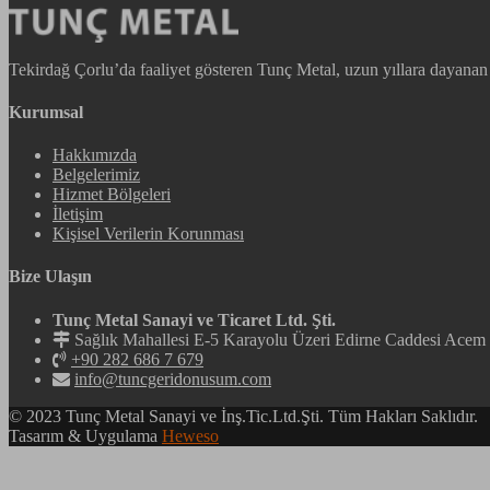
Tekirdağ Çorlu’da faaliyet gösteren Tunç Metal, uzun yıllara dayanan bi
Kurumsal
Hakkımızda
Belgelerimiz
Hizmet Bölgeleri
İletişim
Kişisel Verilerin Korunması
Bize Ulaşın
Tunç Metal Sanayi ve Ticaret Ltd. Şti.
Sağlık Mahallesi E-5 Karayolu Üzeri Edirne Caddesi Ac
+90 282 686 7 679
info@tuncgeridonusum.com
© 2023 Tunç Metal Sanayi ve İnş.Tic.Ltd.Şti. Tüm Hakları Saklıdır.
Tasarım & Uygulama
Heweso