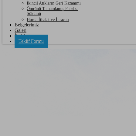
İkincil Atıkların Geri Kazanımı
Ömrünü Tamamlamış Fabrika
Sökümü
Hurda İthalat ve İhracatı
Belgelerimiz
Galeri
İletişim
Teklif Formu
Ulaş Hurdacı