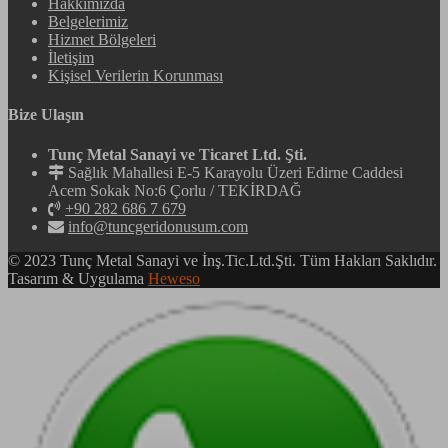
Hakkımızda
Belgelerimiz
Hizmet Bölgeleri
İletişim
Kişisel Verilerin Korunması
Bize Ulaşın
Tunç Metal Sanayi ve Ticaret Ltd. Şti.
Sağlık Mahallesi E-5 Karayolu Üzeri Edirne Caddesi
Acem Sokak No:6 Çorlu / TEKİRDAĞ
+90 282 686 7 679
info@tuncgeridonusum.com
© 2023 Tunç Metal Sanayi ve İnş.Tic.Ltd.Şti. Tüm Hakları Saklıdır.
Tasarım & Uygulama
Heweso