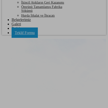
İkincil Atıkların Geri Kazanımı
Ömrünü Tamamlamış Fabrika
Sökümü
Hurda İthalat ve İhracatı
Belgelerimiz
Galeri
İletişim
Teklif Formu
Şarköy Hurdacı