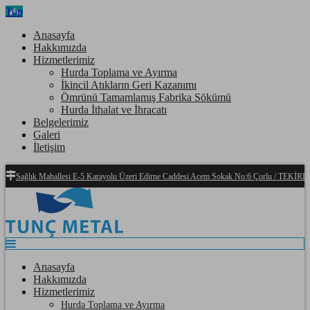
Top
Anasayfa
Hakkımızda
Hizmetlerimiz
Hurda Toplama ve Ayırma
İkincil Atıkların Geri Kazanımı
Ömrünü Tamamlamış Fabrika Sökümü
Hurda İthalat ve İhracatı
Belgelerimiz
Galeri
İletişim
Sağlık Mahallesi E-5 Karayolu Üzeri Edirne Caddesi Acem Sokak No:6 Çorlu / TEKİ
Anasayfa
Hakkımızda
Hizmetlerimiz
Hurda Toplama ve Ayırma