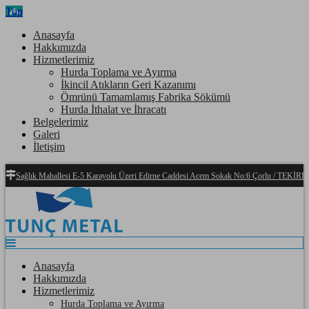
Top
Anasayfa
Hakkımızda
Hizmetlerimiz
Hurda Toplama ve Ayırma
İkincil Atıkların Geri Kazanımı
Ömrünü Tamamlamış Fabrika Sökümü
Hurda İthalat ve İhracatı
Belgelerimiz
Galeri
İletişim
Sağlık Mahallesi E-5 Karayolu Üzeri Edirne Caddesi Acem Sokak No:6 Çorlu / TEKİ
Anasayfa
Hakkımızda
Hizmetlerimiz
Hurda Toplama ve Ayırma