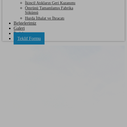
İkincil Atıkların Geri Kazanımı
Ömrünü Tamamlamış Fabrika
Sökümü
Hurda İthalat ve İhracatı
Belgelerimiz
Galeri
İletişim
Teklif Formu
İstanbul Fabrika Söküm