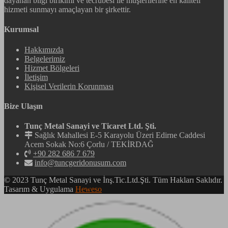
dayanan bilgi birikimi ve tecrübesi ile müşterilerine en kaliteli
hizmeti sunmayı amaçlayan bir şirkettir.
Kurumsal
Hakkımızda
Belgelerimiz
Hizmet Bölgeleri
İletişim
Kişisel Verilerin Korunması
Bize Ulaşın
Tunç Metal Sanayi ve Ticaret Ltd. Şti.
Sağlık Mahallesi E-5 Karayolu Üzeri Edirne Caddesi
Acem Sokak No:6 Çorlu / TEKİRDAĞ
+90 282 686 7 679
info@tuncgeridonusum.com
© 2023 Tunç Metal Sanayi ve İnş.Tic.Ltd.Şti. Tüm Hakları Saklıdır.
Tasarım & Uygulama
Heweso