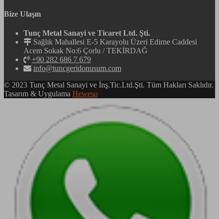
Bize Ulaşın
Tunç Metal Sanayi ve Ticaret Ltd. Şti.
Sağlık Mahallesi E-5 Karayolu Üzeri Edirne Caddesi
Acem Sokak No:6 Çorlu / TEKİRDAĞ
+90 282 686 7 679
info@tuncgeridonusum.com
© 2023 Tunç Metal Sanayi ve İnş.Tic.Ltd.Şti. Tüm Hakları Saklıdır.
Tasarım & Uygulama
Heweso