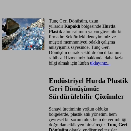
Anasayfa
Hizmet Bölgeleri
Tunç Geri Dönüşüm, uzun
yıllardır
Kapaklı
bölgesinde
Hurda
Plastik
alım satımını yapan güvenilir bir
firmadır. Sektördeki deneyimimiz ve
müşteri memnuniyeti odaklı çalışma
anlayışımız sayesinde, Tunç Geri
Dönüşüm olarak sektörde öncü konuma
sahibiz. Hizmetimiz hakkında daha fazla
bilgi almak için lütfen
tıklayınız...
Endüstriyel Hurda Plastik
Geri Dönüşümü:
Sürdürülebilir Çözümler
Sanayi üretiminin yoğun olduğu
bölgelerde, plastik atık yönetimi hem
çevresel bir sorumluluk hem de verimliliği
doğrudan etkileyen bir süreçtir.
Tunç Geri
Dönüşüm
olarak, endüstriyel tesisler,