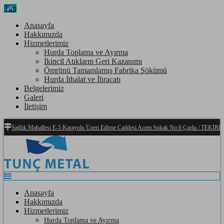
Top
Anasayfa
Hakkımızda
Hizmetlerimiz
Hurda Toplama ve Ayırma
İkincil Atıkların Geri Kazanımı
Ömrünü Tamamlamış Fabrika Sökümü
Hurda İthalat ve İhracatı
Belgelerimiz
Galeri
İletişim
Sağlık Mahallesi E-5 Karayolu Üzeri Edirne Caddesi Acem Sokak No:6 Çorlu / TEKİ
Anasayfa
Hakkımızda
Hizmetlerimiz
Hurda Toplama ve Ayırma