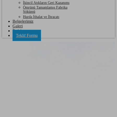
İkincil Atıkların Geri Kazanımı
Ömrünü Tamamlamış Fabrika
Sökümü
Hurda İthalat ve İhracatı
Belgelerimiz
Galeri
İletişim
Teklif Formu
Kapaklı Hurda Plastik