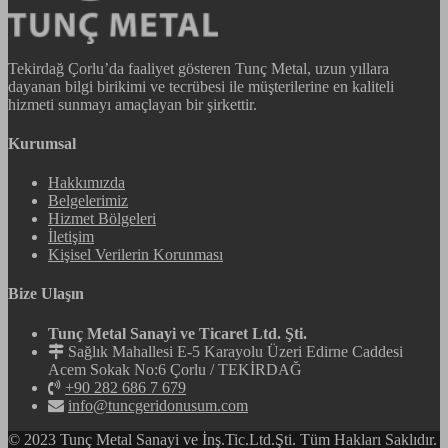
Tekirdağ Çorlu’da faaliyet gösteren Tunç Metal, uzun yıllara
dayanan bilgi birikimi ve tecrübesi ile müşterilerine en kaliteli
hizmeti sunmayı amaçlayan bir şirkettir.
Kurumsal
Hakkımızda
Belgelerimiz
Hizmet Bölgeleri
İletişim
Kişisel Verilerin Korunması
Bize Ulaşın
Tunç Metal Sanayi ve Ticaret Ltd. Şti.
Sağlık Mahallesi E-5 Karayolu Üzeri Edirne Caddesi
Acem Sokak No:6 Çorlu / TEKİRDAĞ
+90 282 686 7 679
info@tuncgeridonusum.com
© 2023 Tunç Metal Sanayi ve İnş.Tic.Ltd.Şti. Tüm Hakları Saklıdır.