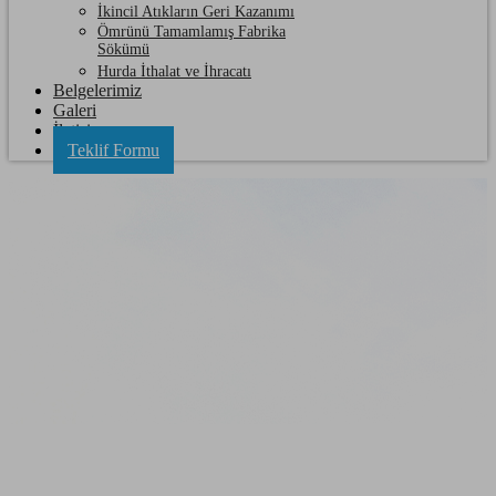
İkincil Atıkların Geri Kazanımı
Ömrünü Tamamlamış Fabrika
Sökümü
Hurda İthalat ve İhracatı
Belgelerimiz
Galeri
İletişim
Teklif Formu
Edirne Hurda Kağıt