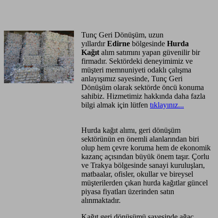
Anasayfa
Hizmet Bölgeleri
Tunç Geri Dönüşüm, uzun
yıllardır
Edirne
bölgesinde
Hurda
Kağıt
alım satımını yapan güvenilir bir
firmadır. Sektördeki deneyimimiz ve
müşteri memnuniyeti odaklı çalışma
anlayışımız sayesinde, Tunç Geri
Dönüşüm olarak sektörde öncü konuma
sahibiz. Hizmetimiz hakkında daha fazla
bilgi almak için lütfen
tıklayınız...
Hurda kağıt alımı, geri dönüşüm
sektörünün en önemli alanlarından biri
olup hem çevre koruma hem de ekonomik
kazanç açısından büyük önem taşır. Çorlu
ve Trakya bölgesinde sanayi kuruluşları,
matbaalar, ofisler, okullar ve bireysel
müşterilerden çıkan hurda kağıtlar güncel
piyasa fiyatları üzerinden satın
alınmaktadır.
Kağıt geri dönüşümü sayesinde ağaç