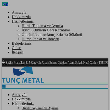
Top
Anasayfa
Hakkımızda
Hizmetlerimiz
Hurda Toplama ve Ayırma
İkincil Atıkların Geri Kazanımı
Ömrünü Tamamlamış Fabrika Sökümü
Hurda İthalat ve İhracatı
Belgelerimiz
Galeri
İletişim
Sağlık Mahallesi E-5 Karayolu Üzeri Edirne Caddesi Acem Sokak No:6 Çorlu / TEKİ
Anasayfa
Hakkımızda
Hizmetlerimiz
Hurda Toplama ve Ayırma