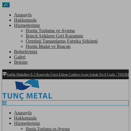
Top
Anasayfa
Hakkımızda
Hizmetlerimiz
Hurda Toplama ve Ayırma
İkincil Atıkların Geri Kazanımı
Ömrünü Tamamlamış Fabrika Sökümü
Hurda İthalat ve İhracatı
Belgelerimiz
Galeri
İletişim
Sağlık Mahallesi E-5 Karayolu Üzeri Edirne Caddesi Acem Sokak No:6 Çorlu / TEKİ
Anasayfa
Hakkımızda
Hizmetlerimiz
Hurda Toplama ve Ayırma