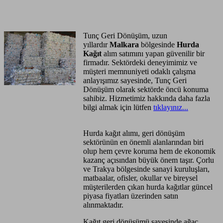
Anasayfa
Hizmet Bölgeleri
Tunç Geri Dönüşüm, uzun
yıllardır
Malkara
bölgesinde
Hurda
Kağıt
alım satımını yapan güvenilir bir
firmadır. Sektördeki deneyimimiz ve
müşteri memnuniyeti odaklı çalışma
anlayışımız sayesinde, Tunç Geri
Dönüşüm olarak sektörde öncü konuma
sahibiz. Hizmetimiz hakkında daha fazla
bilgi almak için lütfen
tıklayınız...
Hurda kağıt alımı, geri dönüşüm
sektörünün en önemli alanlarından biri
olup hem çevre koruma hem de ekonomik
kazanç açısından büyük önem taşır. Çorlu
ve Trakya bölgesinde sanayi kuruluşları,
matbaalar, ofisler, okullar ve bireysel
müşterilerden çıkan hurda kağıtlar güncel
piyasa fiyatları üzerinden satın
alınmaktadır.
Kağıt geri dönüşümü sayesinde ağaç