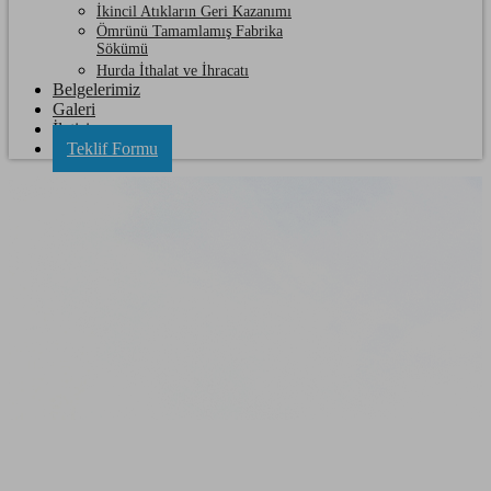
İkincil Atıkların Geri Kazanımı
Ömrünü Tamamlamış Fabrika
Sökümü
Hurda İthalat ve İhracatı
Belgelerimiz
Galeri
İletişim
Teklif Formu
Malkara Hurda Kağıt