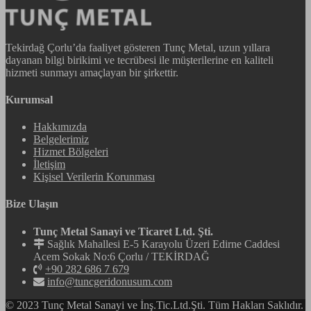
Tekirdağ Çorlu’da faaliyet gösteren Tunç Metal, uzun yıllara
dayanan bilgi birikimi ve tecrübesi ile müşterilerine en kaliteli
hizmeti sunmayı amaçlayan bir şirkettir.
Kurumsal
Hakkımızda
Belgelerimiz
Hizmet Bölgeleri
İletişim
Kişisel Verilerin Korunması
Bize Ulaşın
Tunç Metal Sanayi ve Ticaret Ltd. Şti.
Sağlık Mahallesi E-5 Karayolu Üzeri Edirne Caddesi
Acem Sokak No:6 Çorlu / TEKİRDAĞ
+90 282 686 7 679
info@tuncgeridonusum.com
© 2023 Tunç Metal Sanayi ve İnş.Tic.Ltd.Şti. Tüm Hakları Saklıdır.