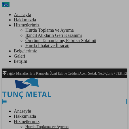
Top
Anasayfa
Hakkımızda
Hizmetlerimiz
Hurda Toplama ve Ayırma
İkincil Atıkların Geri Kazanımı
Ömrünü Tamamlamış Fabrika Sökümü
Hurda İthalat ve İhracatı
Belgelerimiz
Galeri
İletişim
Sağlık Mahallesi E-5 Karayolu Üzeri Edirne Caddesi Acem Sokak No:6 Çorlu / TEKİ
Anasayfa
Hakkımızda
Hizmetlerimiz
Hurda Toplama ve Ayırma