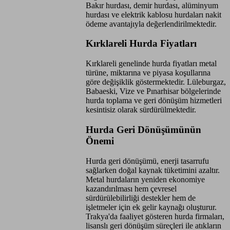
Bakır hurdası, demir hurdası, alüminyum
hurdası ve elektrik kablosu hurdaları nakit
ödeme avantajıyla değerlendirilmektedir.
Kırklareli Hurda Fiyatları
Kırklareli genelinde hurda fiyatları metal
türüne, miktarına ve piyasa koşullarına
göre değişiklik göstermektedir. Lüleburgaz,
Babaeski, Vize ve Pınarhisar bölgelerinde
hurda toplama ve geri dönüşüm hizmetleri
kesintisiz olarak sürdürülmektedir.
Hurda Geri Dönüşümünün
Önemi
Hurda geri dönüşümü, enerji tasarrufu
sağlarken doğal kaynak tüketimini azaltır.
Metal hurdaların yeniden ekonomiye
kazandırılması hem çevresel
sürdürülebilirliği destekler hem de
işletmeler için ek gelir kaynağı oluşturur.
Trakya'da faaliyet gösteren hurda firmaları,
lisanslı geri dönüşüm süreçleri ile atıkların