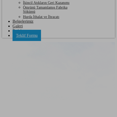
İkincil Atıkların Geri Kazanımı
Ömrünü Tamamlamış Fabrika
Sökümü
Hurda İthalat ve İhracatı
Belgelerimiz
Galeri
İletişim
Teklif Formu
Yeniçiftlik Hurda