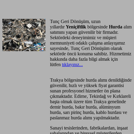
Anasayfa
Hizmet Bölgeleri
Tunç Geri Dönüşüm, uzun
yıllardır
Yeniçiftlik
bölgesinde
Hurda
alım
satımını yapan güvenilir bir firmadır.
Sektördeki deneyimimiz ve müşteri
memnuniyeti odaklı çalışma anlayışımız
sayesinde, Tunç Geri Dönüşüm olarak
sektörde öncü konuma sahibiz. Hizmetimiz
hakkında daha fazla bilgi almak için
lütfen
tıklayınız...
Trakya bölgesinde hurda alımı denildiğinde
güvenilir, hızlı ve yüksek fiyat garantisi
sunan profesyonel hizmetler ön plana
çıkmaktadır. Edirne, Tekirdağ ve Kırklareli
başta olmak üzere tüm Trakya genelinde
demir hurda, bakır hurda, alüminyum
hurda, sarı pirinç hurda, kablo hurdası ve
paslanmaz hurda alımı yapılmaktadır.
Sanayi tesislerinden, fabrikalardan, inşaat
sahalarından ve bireysel müşterilerden