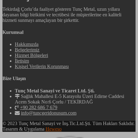
Tekirdağ Çorlu’da faaliyet gösteren Tunç Metal, uzun yıllara
dayanan bilgi birikimi ve tecrübesi ile müşterilerine en kaliteli
hizmeti sunmayı amaçlayan bir şirkettir.
Kurumsal
Hakkımızda
Belgelerimiz
Hizmet Bölgeleri
İletişim
Kişisel Verilerin Korunması
Bize Ulaşın
Tunç Metal Sanayi ve Ticaret Ltd. Şti.
Sağlık Mahallesi E-5 Karayolu Üzeri Edirne Caddesi
Acem Sokak No:6 Çorlu / TEKİRDAĞ
+90 282 686 7 679
info@tuncgeridonusum.com
© 2023 Tunç Metal Sanayi ve İnş.Tic.Ltd.Şti. Tüm Hakları Saklıdır.
Tasarım & Uygulama
Heweso