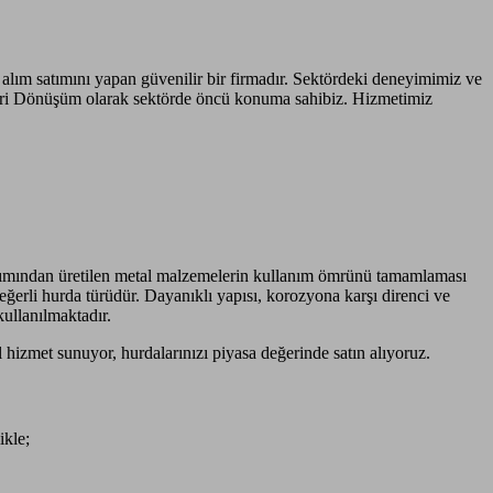
ı
alım satımını yapan güvenilir bir firmadır. Sektördeki deneyimimiz ve
eri Dönüşüm olarak sektörde öncü konuma sahibiz. Hizmetimiz
laşımından üretilen metal malzemelerin kullanım ömrünü tamamlaması
ğerli hurda türüdür. Dayanıklı yapısı, korozyona karşı direnci ve
kullanılmaktadır.
hizmet sunuyor, hurdalarınızı piyasa değerinde satın alıyoruz.
ikle;