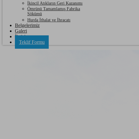
İkincil Atıkların Geri Kazanımı
Ömrünü Tamamlamış Fabrika
Sökümü
Hurda İthalat ve İhracatı
Belgelerimiz
Galeri
İletişim
Teklif Formu
Şarköy Hurda Sarı