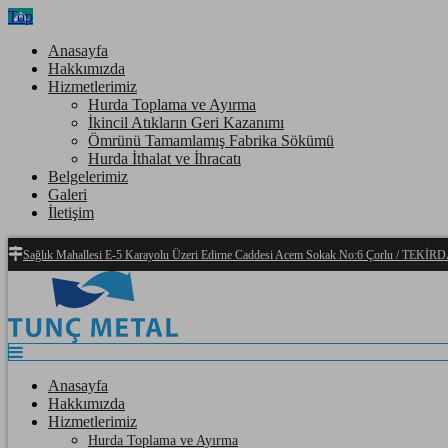
Top
Anasayfa
Hakkımızda
Hizmetlerimiz
Hurda Toplama ve Ayırma
İkincil Atıkların Geri Kazanımı
Ömrünü Tamamlamış Fabrika Sökümü
Hurda İthalat ve İhracatı
Belgelerimiz
Galeri
İletişim
Sağlık Mahallesi E-5 Karayolu Üzeri Edirne Caddesi Acem Sokak No:6 Çorlu / TEKİ
Anasayfa
Hakkımızda
Hizmetlerimiz
Hurda Toplama ve Ayırma