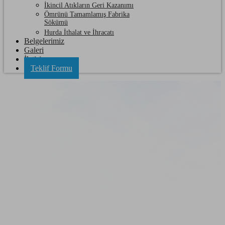
İkincil Atıkların Geri Kazanımı
Ömrünü Tamamlamış Fabrika
Sökümü
Hurda İthalat ve İhracatı
Belgelerimiz
Galeri
İletişim
Teklif Formu
Malkara Hurda Kağıt