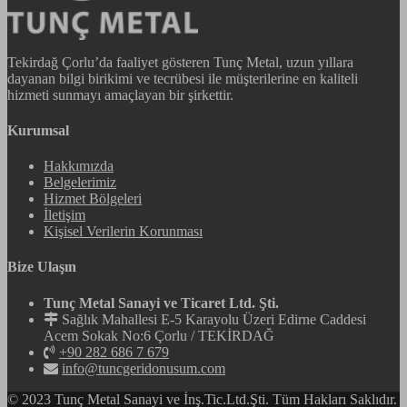
Tekirdağ Çorlu’da faaliyet gösteren Tunç Metal, uzun yıllara
dayanan bilgi birikimi ve tecrübesi ile müşterilerine en kaliteli
hizmeti sunmayı amaçlayan bir şirkettir.
Kurumsal
Hakkımızda
Belgelerimiz
Hizmet Bölgeleri
İletişim
Kişisel Verilerin Korunması
Bize Ulaşın
Tunç Metal Sanayi ve Ticaret Ltd. Şti.
Sağlık Mahallesi E-5 Karayolu Üzeri Edirne Caddesi
Acem Sokak No:6 Çorlu / TEKİRDAĞ
+90 282 686 7 679
info@tuncgeridonusum.com
© 2023 Tunç Metal Sanayi ve İnş.Tic.Ltd.Şti. Tüm Hakları Saklıdır.