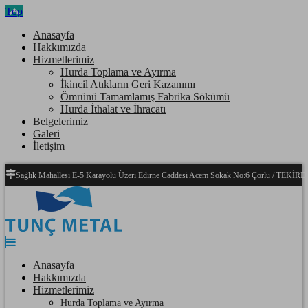
Top
Anasayfa
Hakkımızda
Hizmetlerimiz
Hurda Toplama ve Ayırma
İkincil Atıkların Geri Kazanımı
Ömrünü Tamamlamış Fabrika Sökümü
Hurda İthalat ve İhracatı
Belgelerimiz
Galeri
İletişim
Sağlık Mahallesi E-5 Karayolu Üzeri Edirne Caddesi Acem Sokak No:6 Çorlu / TEKİ
Anasayfa
Hakkımızda
Hizmetlerimiz
Hurda Toplama ve Ayırma