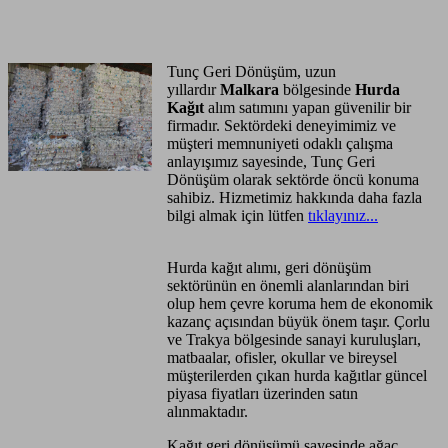
Anasayfa
Hizmet Bölgeleri
Tunç Geri Dönüşüm, uzun
yıllardır
Malkara
bölgesinde
Hurda
Kağıt
alım satımını yapan güvenilir bir
firmadır. Sektördeki deneyimimiz ve
müşteri memnuniyeti odaklı çalışma
anlayışımız sayesinde, Tunç Geri
Dönüşüm olarak sektörde öncü konuma
sahibiz. Hizmetimiz hakkında daha fazla
bilgi almak için lütfen
tıklayınız...
Hurda kağıt alımı, geri dönüşüm
sektörünün en önemli alanlarından biri
olup hem çevre koruma hem de ekonomik
kazanç açısından büyük önem taşır. Çorlu
ve Trakya bölgesinde sanayi kuruluşları,
matbaalar, ofisler, okullar ve bireysel
müşterilerden çıkan hurda kağıtlar güncel
piyasa fiyatları üzerinden satın
alınmaktadır.
Kağıt geri dönüşümü sayesinde ağaç